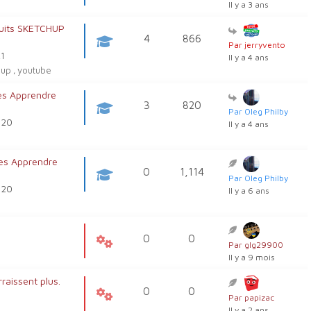
Il y a 3 ans
tuits SKETCHUP
4
866
Par jerryvento
21
Il y a 4 ans
hup
youtube
,
es Apprendre
3
820
Par Oleg Philby
, 20
Il y a 4 ans
es Apprendre
0
1,114
Par Oleg Philby
, 20
Il y a 6 ans
0
0
Par glg29900
Il y a 9 mois
raissent plus.
0
0
Par papizac
Il y a 2 ans