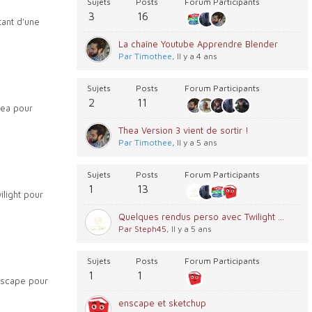
Sujets
Posts
Forum Participants
3
16
tant d'une
La chaîne Youtube Apprendre Blender
Par Timothee
, Il y a 4 ans
Sujets
Posts
Forum Participants
2
11
hea pour
Thea Version 3 vient de sortir !
Par Timothee
, Il y a 5 ans
Sujets
Posts
Forum Participants
1
13
light pour
Quelques rendus perso avec Twilight Render
Par Steph45
, Il y a 5 ans
Sujets
Posts
Forum Participants
1
1
nscape pour
enscape et sketchup