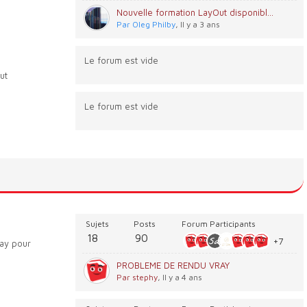
Nouvelle formation LayOut disponible !
Par Oleg Philby
, Il y a 3 ans
Le forum est vide
ut
Le forum est vide
Sujets
Posts
Forum Participants
18
90
+7
ay pour
PROBLEME DE RENDU VRAY
Par stephy
, Il y a 4 ans