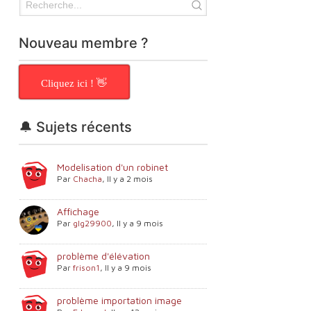
Nouveau membre ?
Cliquez ici ! 👋
🔔 Sujets récents
Modelisation d'un robinet
Par
Chacha
,
Il y a 2 mois
Affichage
Par
glg29900
,
Il y a 9 mois
problème d'élévation
Par
frison1
,
Il y a 9 mois
problème importation image