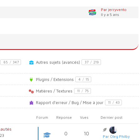
Par jerryvento
Il y a 5 ans
Autres sujets (avancés)
65
/
347
37
/
219
Plugins / Extensions
4
/
15
Matières / Textures
11
/
75
Rapport d'erreur / Bug / Mise à jour
11
/
43
Forum
Réponse
Vues
Dernier post
eautés
0
10
 23
Par Oleg Philby