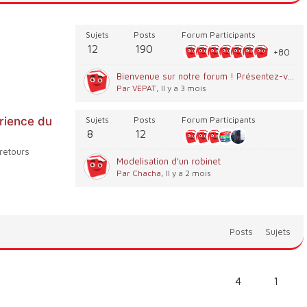
Sujets
Posts
Forum Participants
12
190
+80
Bienvenue sur notre forum ! Présentez-vous 😀
Par VEPAT
, Il y a 3 mois
érience du
Sujets
Posts
Forum Participants
8
12
 retours
Modelisation d'un robinet
Par Chacha
, Il y a 2 mois
Posts
Sujets
4
1