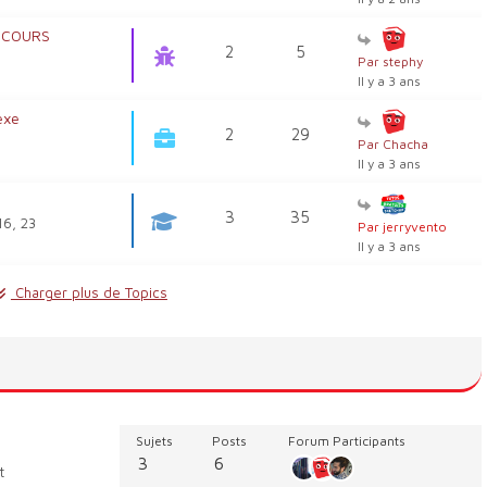
 COURS
2
5
Par stephy
Il y a 3 ans
exe
2
29
Par Chacha
Il y a 3 ans
3
35
16, 23
Par jerryvento
Il y a 3 ans
Charger plus de Topics
Sujets
Posts
Forum Participants
3
6
t