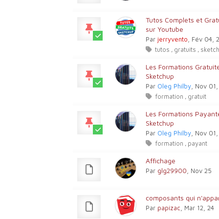
Tutos Complets et Gra
sur Youtube
Par
jerryvento
, Fév 04, 
tutos
gratuits
sketc
,
,
Les Formations Gratuit
Sketchup
Par
Oleg Philby
, Nov 01
formation
gratuit
,
Les Formations Payant
Sketchup
Par
Oleg Philby
, Nov 01
formation
payant
,
Affichage
Par
glg29900
, Nov 25
composants qui n'appar
Par
papizac
, Mar 12, 24