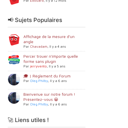
Par
Edouard
,
Il y a 12 mois
📢 Sujets Populaires
Affichage de la mesure d'un
angle
Par
Chavadam
,
Il y a 4 ans
Percer trouer n'importe quelle
forme sans plugin
Par
jerryvento
,
Il y a 5 ans
🎓 | Règlement du Forum
Par
Oleg Philby
,
Il y a 6 ans
Bienvenue sur notre forum !
Présentez-vous 😀
Par
Oleg Philby
,
Il y a 6 ans
🚀 Liens utiles !