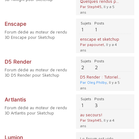
Quelques rendus perso avec Twilight Render
Par Steph45
, Il y a 5
ans
Enscape
Sujets
Posts
1
1
Forum dédié au moteur de rendu
3D Enscape pour Sketchup
enscape et sketchup
Par papounet
, Il y a 4
ans
D5 Render
Sujets
Posts
2
2
Forum dédié au moteur de rendu
3D D5 Render pour Sketchup
D5 Render : Tutoriels officiels
Par Oleg Philby
, Il y a 5
ans
Artlantis
Sujets
Posts
1
3
Forum dédié au moteur de rendu
3D Artlantis pour Sketchup
au secours!
Par Steph45
, Il y a 4
ans
Lumion
Le forum est vide