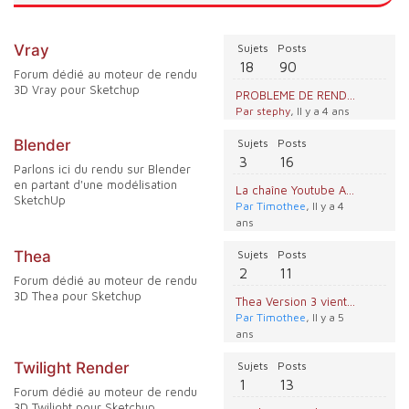
Vray
Sujets
Posts
18
90
Forum dédié au moteur de rendu
3D Vray pour Sketchup
PROBLEME DE RENDU VRAY
Par stephy
, Il y a 4 ans
Blender
Sujets
Posts
3
16
Parlons ici du rendu sur Blender
en partant d'une modélisation
La chaîne Youtube Apprendre Blender
SketchUp
Par Timothee
, Il y a 4
ans
Thea
Sujets
Posts
2
11
Forum dédié au moteur de rendu
3D Thea pour Sketchup
Thea Version 3 vient de sortir !
Par Timothee
, Il y a 5
ans
Twilight Render
Sujets
Posts
1
13
Forum dédié au moteur de rendu
3D Twilight pour Sketchup