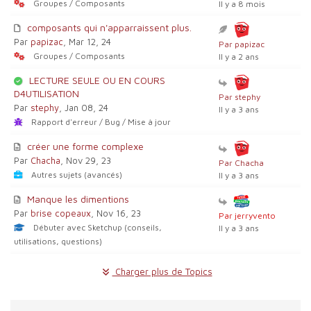
Groupes / Composants
Il y a 8 mois
composants qui n'apparraissent plus.
Par
papizac
, Mar 12, 24
Par papizac
Groupes / Composants
Il y a 2 ans
LECTURE SEULE OU EN COURS
D4UTILISATION
Par stephy
Par
stephy
, Jan 08, 24
Il y a 3 ans
Rapport d'erreur / Bug / Mise à jour
créer une forme complexe
Par
Chacha
, Nov 29, 23
Par Chacha
Autres sujets (avancés)
Il y a 3 ans
Manque les dimentions
Par
brise copeaux
, Nov 16, 23
Par jerryvento
Débuter avec Sketchup (conseils,
Il y a 3 ans
utilisations, questions)
Charger plus de Topics