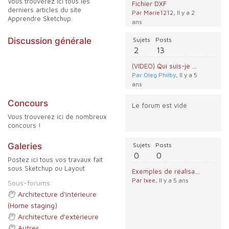
Vous trouverez ici tous les
Fichier DXF
derniers articles du site
Par Marie1212
, Il y a 2
Apprendre Sketchup.
ans
Discussion générale
Sujets
Posts
2
13
(VIDEO) Qui suis-je ? Je réponds à vos questions.
Par Oleg Philby
, Il y a 5
ans
Concours
Le forum est vide
Vous trouverez ici de nombreux
concours !
Galeries
Sujets
Posts
0
0
Postez ici tous vos travaux fait
sous Sketchup ou Layout
Exemples de réalisations V-Ray
Par Ixee
, Il y a 5 ans
Sous-forums:
Architecture d'intérieure
(Home staging)
Architecture d'extérieure
Autres