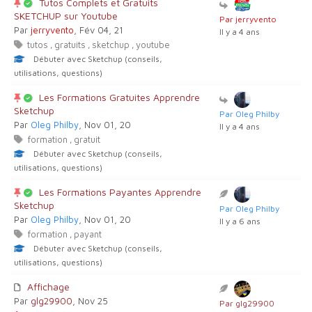
Tutos Complets et Gratuits
SKETCHUP sur Youtube
Par jerryvento
Par
jerryvento
, Fév 04, 21
Il y a 4 ans
tutos
gratuits
sketchup
youtube
,
,
,
Débuter avec Sketchup (conseils,
utilisations, questions)
Les Formations Gratuites Apprendre
Sketchup
Par Oleg Philby
Par
Oleg Philby
, Nov 01, 20
Il y a 4 ans
formation
gratuit
,
Débuter avec Sketchup (conseils,
utilisations, questions)
Les Formations Payantes Apprendre
Sketchup
Par Oleg Philby
Par
Oleg Philby
, Nov 01, 20
Il y a 6 ans
formation
payant
,
Débuter avec Sketchup (conseils,
utilisations, questions)
Affichage
Par
glg29900
, Nov 25
Par glg29900