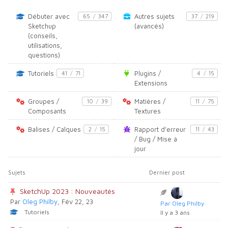
Débuter avec
Autres sujets
65
/
347
37
/
219
Sketchup
(avancés)
(conseils,
utilisations,
questions)
Tutoriels
Plugins /
41
/
71
4
/
15
Extensions
Groupes /
Matières /
10
/
39
11
/
75
Composants
Textures
Balises / Calques
Rapport d'erreur
2
/
15
11
/
43
/ Bug / Mise à
jour
Sujets
Dernier post
SketchUp 2023 : Nouveautés
Par
Oleg Philby
, Fév 22, 23
Par Oleg Philby
Tutoriels
Il y a 3 ans