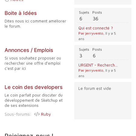
Boite à Idées
Sujets
Posts
6
36
Dites nous ici comment améliorer
le forum.
Qui est connecté ?
Par jerryvento
, Il y a 5
ans
Annonces / Emplois
Sujets
Posts
3
6
Si vous souhaitez proposer ou
rechercher une offre d'emploi
URGENT - Recherche modélisateur pour réalisation 3D de piscine
c'est par ici
Par jerryvento
, Il y a 5
ans
Le coin des developers
Le forum est vide
Le coin parfait pour discuter du
développement de Sketchup et
de ses extensions
Sous-forums:
Ruby
Rejoignez-nous !