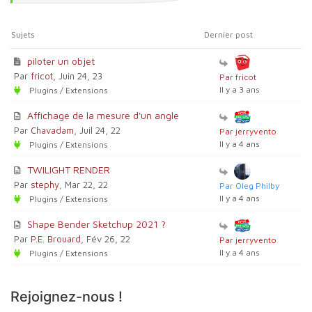
Sujets
Dernier post
piloter un objet
Par
fricot
, Juin 24, 23
Par fricot
Il y a 3 ans
Plugins / Extensions
Affichage de la mesure d'un angle
Par
Chavadam
, Juil 24, 22
Par jerryvento
Il y a 4 ans
Plugins / Extensions
TWILIGHT RENDER
Par
stephy
, Mar 22, 22
Par Oleg Philby
Il y a 4 ans
Plugins / Extensions
Shape Bender Sketchup 2021 ?
Par
P.E. Brouard
, Fév 26, 22
Par jerryvento
Il y a 4 ans
Plugins / Extensions
Rejoignez-nous !