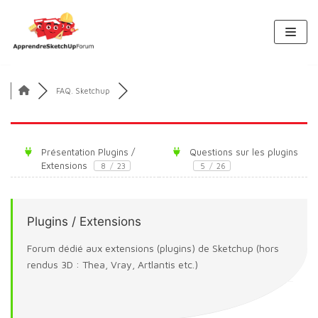
Aller
au
contenu
FAQ. Sketchup
Présentation Plugins /
Questions sur les plugins
Extensions
8
/
23
5
/
26
Plugins / Extensions
Forum dédié aux extensions (plugins) de Sketchup (hors
rendus 3D : Thea, Vray, Artlantis etc.)