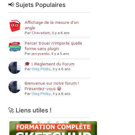
📢 Sujets Populaires
Affichage de la mesure d'un
angle
Par
Chavadam
,
Il y a 4 ans
Percer trouer n'importe quelle
forme sans plugin
Par
jerryvento
,
Il y a 5 ans
🎓 | Règlement du Forum
Par
Oleg Philby
,
Il y a 6 ans
Bienvenue sur notre forum !
Présentez-vous 😀
Par
Oleg Philby
,
Il y a 6 ans
🚀 Liens utiles !