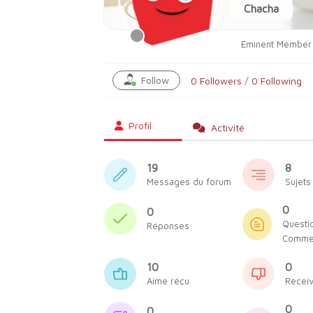
Chacha
Eminent Member
Follow
0
Followers
/
0
Following
Profil
Activité
19
8
Messages du forum
Sujets
0
0
Questio
Réponses
Commen
10
0
Aime réçu
Receiv
0
0