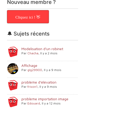
Nouveau membre ?
Cliquez ici ! 👋
🔔 Sujets récents
Modelisation d'un robinet
Par
Chacha
,
Il y a 2 mois
Affichage
Par
glg29900
,
Il y a 9 mois
problème d'élévation
Par
frison1
,
Il y a 9 mois
problème importation image
Par
Edouard
,
Il y a 12 mois