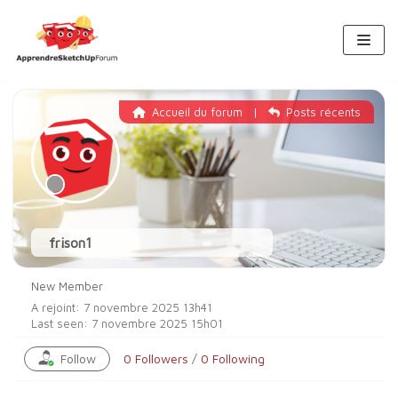
Aller
au
contenu
Accueil du forum
|
Posts récents
frison1
New Member
A rejoint: 7 novembre 2025 13h41
Last seen: 7 novembre 2025 15h01
Follow
0
Followers
/
0
Following