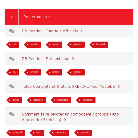
#
Poster un titre
D5 Render : Tutoriels officiels
d5
render
rendu
gratuit
tutoriel
D5 Render : Présentation
d5
render
rendu
gratuit
Tutos Complets et Gratuits SKETCHUP sur Youtube
tutos
gratuits
sketchup
youtube
Comment faire pivoter un composant / groupe (Tuto
Apprendre Sketchup)
tutoriel
tuto
débutant
gratuit