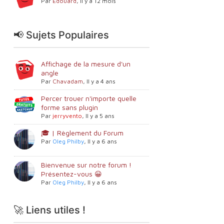
Par
Edouard
,
Il y a 12 mois
📢 Sujets Populaires
Affichage de la mesure d'un
angle
Par
Chavadam
,
Il y a 4 ans
Percer trouer n'importe quelle
forme sans plugin
Par
jerryvento
,
Il y a 5 ans
🎓 | Règlement du Forum
Par
Oleg Philby
,
Il y a 6 ans
Bienvenue sur notre forum !
Présentez-vous 😀
Par
Oleg Philby
,
Il y a 6 ans
🚀 Liens utiles !