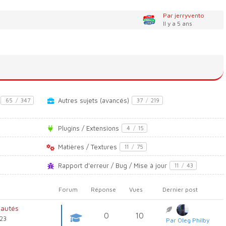
Par jerryvento
Il y a 5 ans
Autres sujets (avancés)
65
/
347
37
/
219
Plugins / Extensions
4
/
15
Matières / Textures
11
/
75
Rapport d'erreur / Bug / Mise à jour
11
/
43
Forum
Réponse
Vues
Dernier post
eautés
0
10
 23
Par Oleg Philby