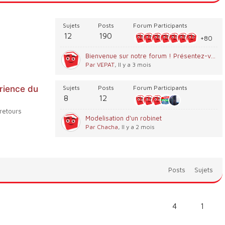
Sujets
Posts
Forum Participants
12
190
+80
Bienvenue sur notre forum ! Présentez-vous 😀
Par VEPAT
, Il y a 3 mois
érience du
Sujets
Posts
Forum Participants
8
12
 retours
Modelisation d'un robinet
Par Chacha
, Il y a 2 mois
Posts
Sujets
4
1