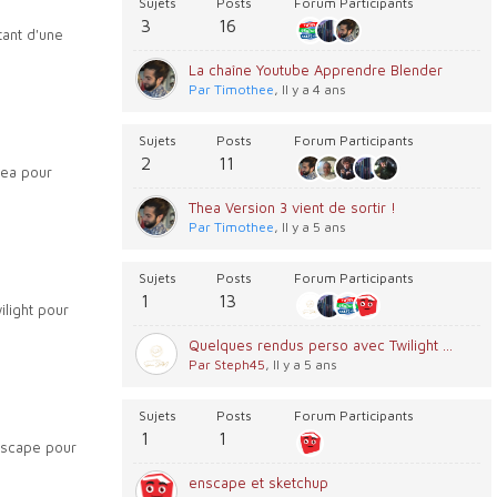
Sujets
Posts
Forum Participants
3
16
tant d'une
La chaîne Youtube Apprendre Blender
Par Timothee
, Il y a 4 ans
Sujets
Posts
Forum Participants
2
11
hea pour
Thea Version 3 vient de sortir !
Par Timothee
, Il y a 5 ans
Sujets
Posts
Forum Participants
1
13
light pour
Quelques rendus perso avec Twilight Render
Par Steph45
, Il y a 5 ans
Sujets
Posts
Forum Participants
1
1
nscape pour
enscape et sketchup