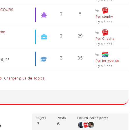
 COURS
2
5
Par stephy
Il y a 3 ans
exe
2
29
Par Chacha
Il y a 3 ans
3
35
16, 23
Par jerryvento
Il y a 3 ans
Charger plus de Topics
Sujets
Posts
Forum Participants
3
6
t