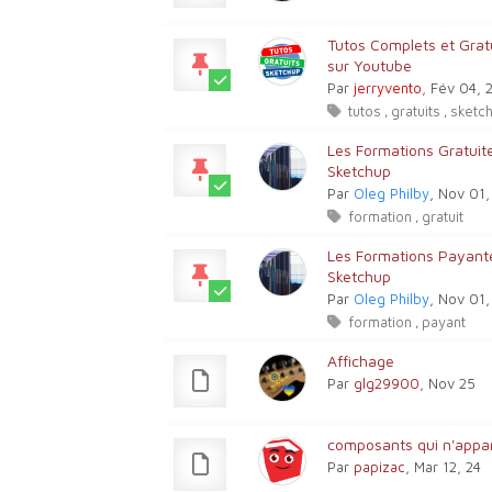
Tutos Complets et Gra
sur Youtube
Par
jerryvento
, Fév 04, 
tutos
gratuits
sketc
,
,
Les Formations Gratuit
Sketchup
Par
Oleg Philby
, Nov 01
formation
gratuit
,
Les Formations Payant
Sketchup
Par
Oleg Philby
, Nov 01
formation
payant
,
Affichage
Par
glg29900
, Nov 25
composants qui n'appar
Par
papizac
, Mar 12, 24