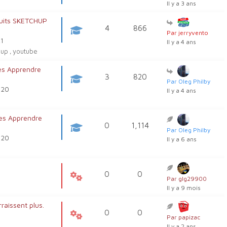
Il y a 3 ans
tuits SKETCHUP
4
866
Par jerryvento
21
Il y a 4 ans
hup
youtube
,
es Apprendre
3
820
Par Oleg Philby
, 20
Il y a 4 ans
es Apprendre
0
1,114
Par Oleg Philby
, 20
Il y a 6 ans
0
0
Par glg29900
Il y a 9 mois
raissent plus.
0
0
Par papizac
Il y a 2 ans