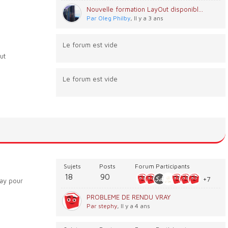
Nouvelle formation LayOut disponible !
Par Oleg Philby
, Il y a 3 ans
Le forum est vide
ut
Le forum est vide
Sujets
Posts
Forum Participants
18
90
+7
ay pour
PROBLEME DE RENDU VRAY
Par stephy
, Il y a 4 ans