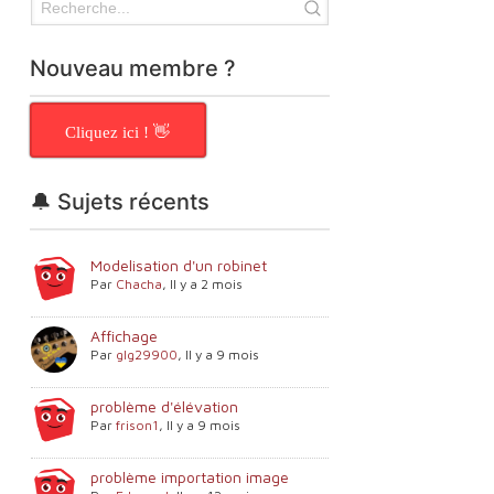
Nouveau membre ?
Cliquez ici ! 👋
🔔 Sujets récents
Modelisation d'un robinet
Par
Chacha
,
Il y a 2 mois
Affichage
Par
glg29900
,
Il y a 9 mois
problème d'élévation
Par
frison1
,
Il y a 9 mois
problème importation image