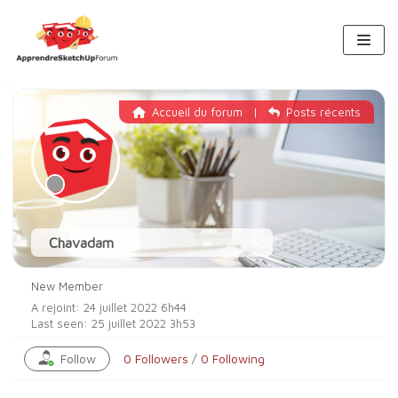
Aller
au
contenu
Accueil du forum
|
Posts récents
Chavadam
New Member
A rejoint: 24 juillet 2022 6h44
Last seen: 25 juillet 2022 3h53
Follow
0
Followers
/
0
Following