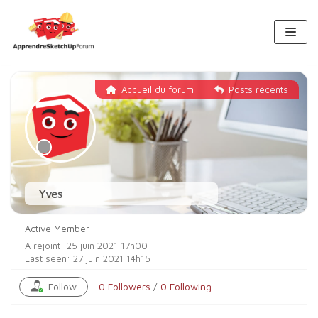
Aller
au
contenu
Accueil du forum
|
Posts récents
Yves
Active Member
A rejoint: 25 juin 2021 17h00
Last seen: 27 juin 2021 14h15
Follow
0
Followers
/
0
Following