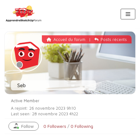
Aller
au
contenu
Accueil du forum
|
Posts récents
Seb
Active Member
A rejoint: 26 novembre 2023 9h10
Last seen: 28 novembre 2023 4h22
Follow
0
Followers
/
0
Following