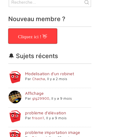
Nouveau membre ?
Cliquez ici ! 👋
🔔 Sujets récents
Modelisation d'un robinet
Par
Chacha
,
Il y a 2 mois
Affichage
Par
glg29900
,
Il y a 9 mois
problème d'élévation
Par
frison1
,
Il y a 9 mois
problème importation image