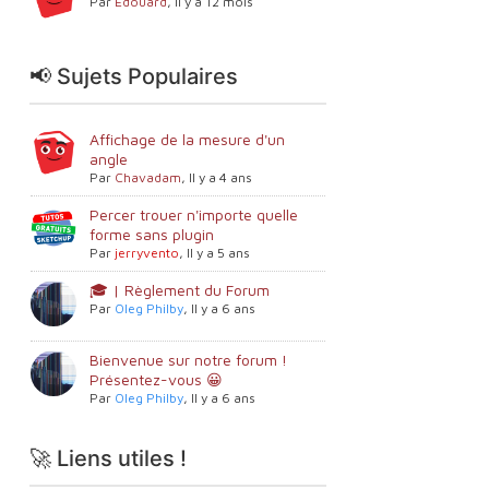
Par
Edouard
,
Il y a 12 mois
📢 Sujets Populaires
Affichage de la mesure d'un
angle
Par
Chavadam
,
Il y a 4 ans
Percer trouer n'importe quelle
forme sans plugin
Par
jerryvento
,
Il y a 5 ans
🎓 | Règlement du Forum
Par
Oleg Philby
,
Il y a 6 ans
Bienvenue sur notre forum !
Présentez-vous 😀
Par
Oleg Philby
,
Il y a 6 ans
🚀 Liens utiles !