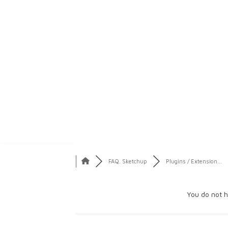
Aller
au
contenu
FAQ. Sketchup
Plugins / Extension...
You do not h