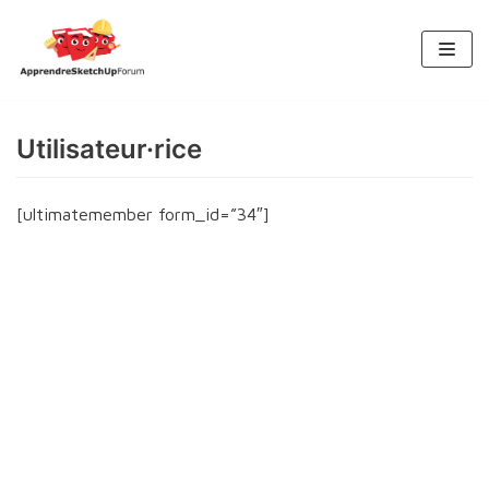
Aller
au
contenu
Utilisateur·rice
[ultimatemember form_id=”34″]